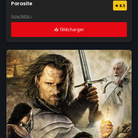
Parasite
★ 8.5
Fiche IMDb >
📥 Télécharger