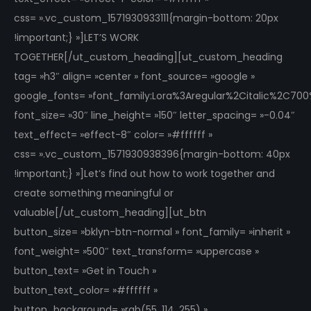
css= ».vc_custom_1571930933111{margin-bottom: 20px
!important;} »]LET’S WORK
TOGETHER[/ut_custom_heading][ut_custom_heading
tag= »h3″ align= »center » font_source= »google »
google_fonts= »font_family:Lora%3Aregular%2Citalic%2C70
font_size= »30″ line_height= »150″ letter_spacing= »-0.04″
text_effect= »effect-8″ color= »#ffffff »
css= ».vc_custom_1571930938396{margin-bottom: 40px
!important;} »]Let’s find out how to work together and
create something meaningful or
valuable[/ut_custom_heading][ut_btn
button_size= »bklyn-btn-normal » font_family= »inherit »
font_weight= »500″ text_transform= »uppercase »
button_text= »Get in Touch »
button_text_color= »#ffffff »
button_background= »rgb(55, 114, 255) »