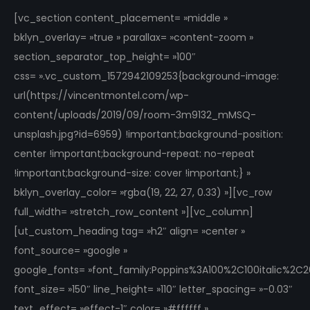
[vc_section content_placement= »middle »
bklyn_overlay= »true » parallax= »content-zoom »
section_separator_top_height= »100″
css= ».vc_custom_1572942109253{background-image:
url(https://vincentmontel.com/wp-
content/uploads/2019/09/room-3m9132_mMSQ-
unsplash.jpg?id=6959) !important;background-position:
center !important;background-repeat: no-repeat
!important;background-size: cover !important;} »
bklyn_overlay_color= »rgba(19, 22, 27, 0.33) »][vc_row
full_width= »stretch_row_content »][vc_column]
[ut_custom_heading tag= »h2″ align= »center »
font_source= »google »
google_fonts= »font_family:Poppins%3A100%2C100italic%2
font_size= »150″ line_height= »110″ letter_spacing= »-0.03″
text_effect= »effect-1″ color= »#ffffff »